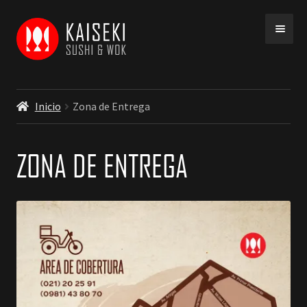
Ir
Ir
a
a
la
la
navegación
página
Inicio
Zona de Entrega
ZONA DE ENTREGA
INICIO
MENU
COBERTURA