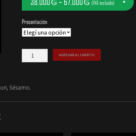
38.000
₲
–
67.000
₲
(IVA incluido)
Presentación
New
AGREGAR AL CARRITO
York
Roll
cantidad
Nori, Sésamo.
S