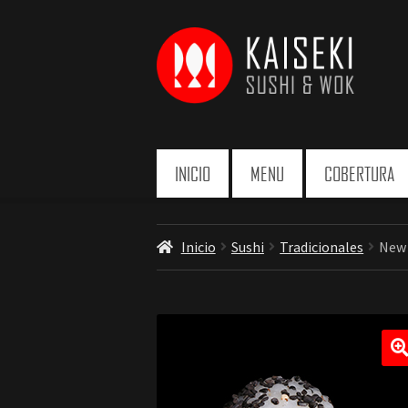
Ir
Ir
a
a
la
la
navegación
página
INICIO
MENU
COBERTURA
Inicio
Sushi
Tradicionales
New 