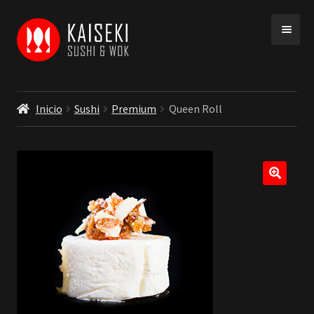
Ir
Ir
a
a
la
la
navegación
página
Inicio
Sushi
Premium
Queen Roll
INICIO
MENU
COBERTURA