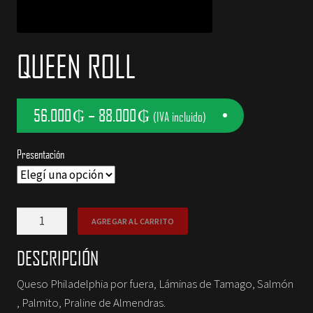
NOSOTROS
QUEEN ROLL
CONTACTOS
56.000
₲
–
88.000
₲
(IVA incluido)
Presentación
Queen
AGREGAR AL CARRITO
Roll
cantidad
DESCRIPCIÓN
Queso Philadelphia por fuera, Láminas de Tamago, Salmón
, Palmito, Praline de Almendras.